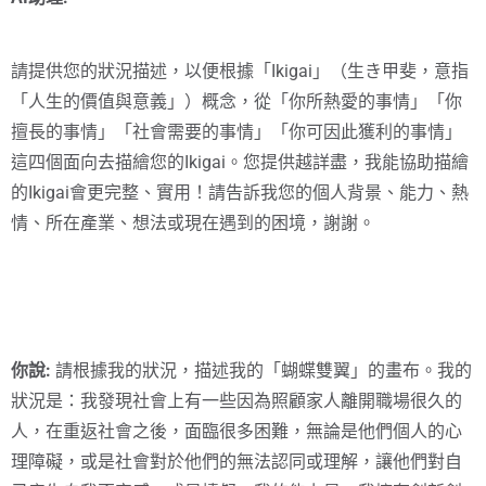
請提供您的狀況描述，以便根據「Ikigai」（生き甲斐，意指
「人生的價值與意義」）概念，從「你所熱愛的事情」「你
擅長的事情」「社會需要的事情」「你可因此獲利的事情」
這四個面向去描繪您的Ikigai。您提供越詳盡，我能協助描繪
的Ikigai會更完整、實用！請告訴我您的個人背景、能力、熱
情、所在產業、想法或現在遇到的困境，謝謝。
你說:
請根據我的狀況，描述我的「蝴蝶雙翼」的畫布。我的
狀況是：我發現社會上有一些因為照顧家人離開職場很久的
人，在重返社會之後，面臨很多困難，無論是他們個人的心
理障礙，或是社會對於他們的無法認同或理解，讓他們對自