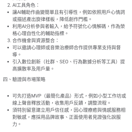
AI工具角色：
讓AI輔助作曲變簡單且有引導性，例如依照用戶心情詞
或描述產出旋律樣板，降低創作門檻。
利用AI分析參與者輸入，給予符號化心情解碼，作為榮
格心理自性化的輔助指標。
合作機會與資源整合：
可以邀請心理師或音樂治療師合作提供專業支持與督
導。
引入數位創新（社群、SEO、行為數據分析等工具）提
高擴散率及用戶量。
四、驗證與市場策略
可先打造MVP（最簡化產品）形式，例如小型工作坊或
線上聲音釋放活動，收集用戶反饋，調整流程。
須特別留意建立用戶信任感，因心理療癒與情感服務相
對敏感，應採用品牌故事、正面使用者見證強化說服
力。