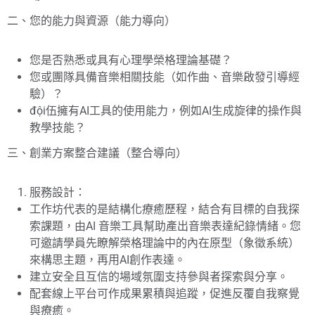
二、您的能力與資源（能力導向）
您是否熟悉或具有心理學榮格理論基礎？
您或團隊具備音樂相關技能（如作曲、音樂啟發引導經
驗）？
đội伍擁有AI工具的使用能力，例如AI生成旋律的操作與
教學技能？
三、創業方案整合建議（整合導向）
服務設計：
工作坊代表的是結構化療癒歷程，結合有目標的自我探
索課題，由AI 音樂工具幫助產出音樂表達紀錄情緒。您
可邀請學員先瞭解榮格理論中的內在原型（象徵系統）
來構思主題，再用AI創作表達。
建立安全且互信的場域氛圍支持參與者探索與分享。
配套線上平台可作成果累積與追蹤，促進反覆自我察覺
與療癒。