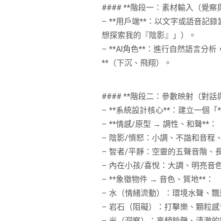
#### **2. 對話與詮釋：進行「
#### **階段一：素材輸入（覺察
– **方法**：
– **用戶端**：以文字或語
– 選一個強烈的夢境象徵或情
想探索我的『陰影』」）。
– 閉眼靜坐，讓意象在腦中自然
– **AI角色**：進行自然語言
– 以日記寫下與該意象的「對
**（下沉、飛翔）。
– **目的**：讓意識與潛意識
#### **階段二：參數映射（對話
#### **3. 對立整合：繪製「心
– **系統設計核心**：建立一個
– **方法**：
– **情感/原型 → 調性、和聲**：
– 列出你感知到的內在對立（例：理
– 陰影/憤怒：小調、不諧和音程
– 為每組對立命名（如「嚴謹
– 智者/平靜：空靈的五聲音階、
– 思考：**兩極端背後共同的
– 內在小孩/喜悅：大調、明亮音
– **目的**：超越非黑即白，
– **象徵物件 → 音色、質地**：
– 水（情緒流動）：環境水聲、
– 岩石（阻礙）：打擊樂、顆粒感
#### **4. 儀式化行動：創造「
– 光（洞察）：高頻鈴聲、清澈的