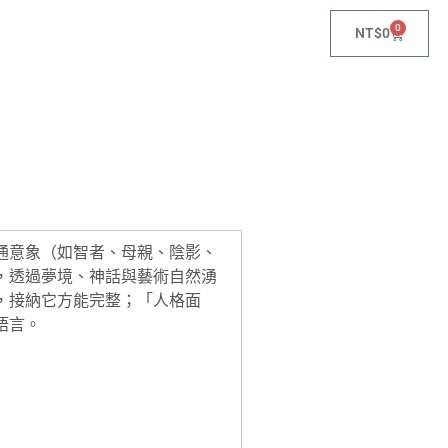
0
NT$
0
通意象（如智者、母親、陰影、
，透過夢境、神話與藝術自然湧
，接納它方能完整；「人格面
語言。