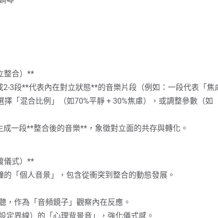
象徵舊模式的結束與新階段的開始。
他人」的陰影，可練習在安全情境下溫和表達一次反對意見，並事
帶一顆代表「內在力量」的石頭）。
於現實，完成內在轉化的閉環。
立整合）**
，生成2-3段**代表內在對立狀態**的音樂片段（例如：一段代表
可選擇「混合比例」（如70%平靜 + 30%焦慮），或調整參數
好壞，皆是心靈的語言。
程，非線性解決。
饋，生成一段**整合後的音樂**，象徵對立面的共存與轉化。
層創傷，建議尋求榮格分析師陪伴。
渡儀式）**
內在工作坊」，透過持續練習，您將更熟練地辨識內在原型如何
10分鐘的「個人音景」，包含從衝突到整合的動態發展。
拒的，不僅不會消失，反而會日益壯大。**」願您在此旅程中，以
聆聽，作為「音頻鏡子」觀察內在反應。
如設定界線）的「心理背景音」，強化儀式感。