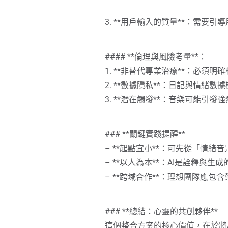
3. **用戶輸入的質量**：需
#### **倫理與風險考量**：
1. **非替代專業治療**：必
2. **數據隱私**：日記與情
3. **潛在觸發**：音樂可能
### **關鍵實踐提醒**
– **起點宜小**：可先從「情
– **以人為本**：AI是詮釋與
– **跨域合作**：理想團隊應包
### **總結：心靈的共創夥伴**
這個整合方案的核心價值，在於將A