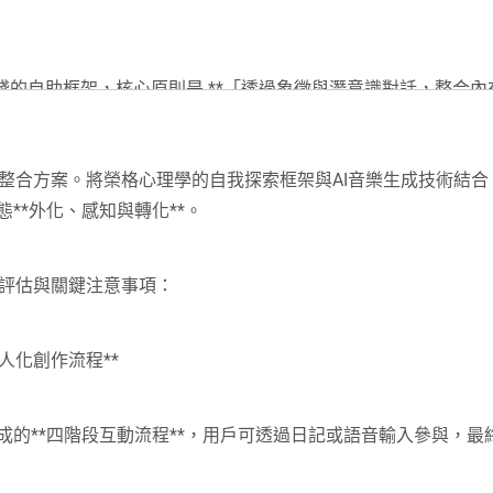
的自助框架，核心原則是 **「透過象徵與潛意識對話，整合內
索框架，您可視為心靈整理的「工作方法」：
整合方案。將榮格心理學的自我探索框架與AI音樂生成技術結合
於榮格理論）**
**外化、感知與轉化**。
「象徵性訊息」**
評估與關鍵注意事項：
錄：
下關鍵圖像、人物、情緒。
個人化創作流程**
現的數字、歌曲、巧合事件。
強烈憤怒、羨慕或沉浸？這常指向「陰影」。
連結，蒐集個人專屬的象徵素材。
生成的**四階段互動流程**，用戶可透過日記或語音輸入參與，