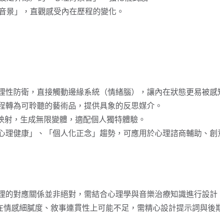
「音景」，直觀感受內在歷程的變化。
能繞過理性防衛，直接觸動邊緣系統（情緒腦），讓內在狀態更易被感
心理過程轉為可聆聽的藝術品，提供具象的反思媒介。
理象徵映射，生成無限變體，適配個人獨特體驗。
「數位心理健康」、「個人化正念」趨勢，可應用於心理諮商輔助、
樂與心理的對應關係並非絕對，需結合心理學與音樂治療知識進行設
AI音樂在情感細膩度、敘事連貫性上可能不足，需精心設計提示詞與