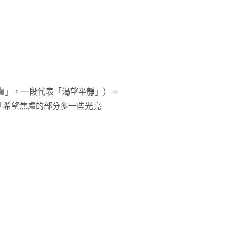
後記錄感受。
「焦慮」，一段代表「渴望平靜」）。
（如「希望焦慮的部分多一些光亮
影響生活，並逐步走向更完整的
好奇與接納取代抗拒，讓潛意識成