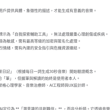
要引導用戶提供具體、象徵性的描述，才能生成有意義的音樂。
須明確標示為「自我探索輔助工具」，無法處理嚴重心理創傷或疾病。
緒數據極為敏感，需有最高等級的加密與匿名化處理。
引發強烈情緒，需有內建的安全指引與危機資源連結。
緒音景日記」（根據每日一詞生成30秒音樂）開始驗證概念。
生成的「筆」，但握筆與解讀的始終是使用者本人。
含榮格心理學家、音樂治療師、AI工程師與UX設計師。
I定位為 **「潛意識的共創夥伴」** ，而非分析師。它透過