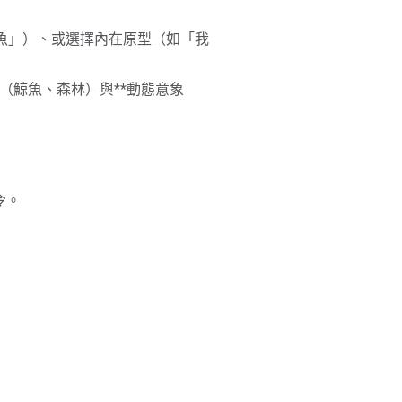
鯨魚」）、或選擇內在原型（如「我
**（鯨魚、森林）與**動態意象
令。