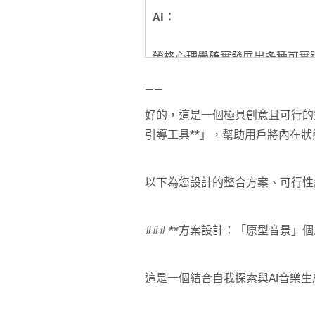
AI：
榮格心理學確實發展出多種可實踐
提供一個簡明、可操作的自我探
——
好的，這是一個極具創意且可行的
### **四階段自我整合框架（基
引導工具**」，幫助用戶將內在狀態
#### **1. 覺察與記錄：捕捉
以下為您設計的整合方案、可行性
– **方法**：連續一週，每天記
– **夢境片段**：醒來立即寫
### **方案設計：「原型音景」
– **白日偶然**：留意反覆出
– **情緒觸點**：何事讓你
– **目的**：建立與潛意識的
這是一個結合自我探索與AI音樂