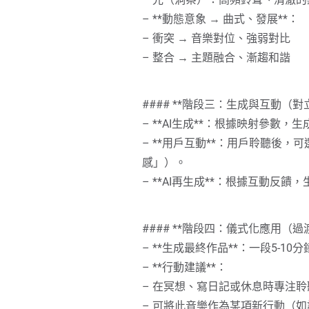
– **方法**：
– **動態意象 → 曲式、發展**：
– 根據洞察設計一個小行動，
– 衝突 → 音樂對位、強弱對比
– 例如：若整合了「過度討好
– 整合 → 主題融合、漸趨和諧
– 用實體物件強化象徵（如攜
– **目的**：將心理洞察錨定
#### **階段三：生成與互動（對
– **AI生成**：根據映射參數
### **關鍵心態提醒**
– **用戶互動**：用戶聆聽後，
– **不評判**：潛意識素材無
感」）。
– **耐心**：整合是螺旋式進
– **AI再生成**：根據互動反
– **必要時求助**：若觸及深
#### **階段四：儀式化應用（過
這套方法如同為心靈打造一間「
– **生成最終作品**：一段5-
自我。榮格曾言：「**你所抗
– **行動建議**：
為盟友而非對手。
– 在冥想、寫日記或休息時專注
– 可將此音樂作為某項新行動（