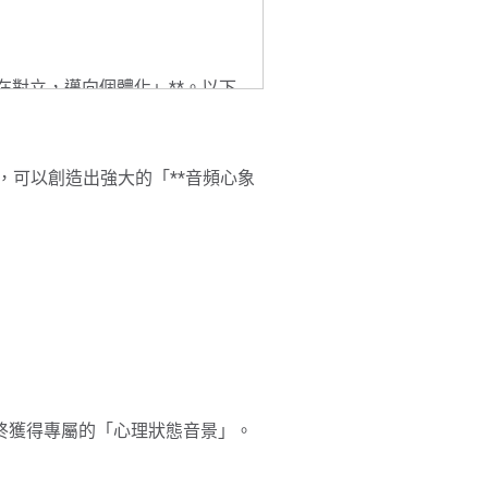
在對立，邁向個體化」**。以下
，可以創造出強大的「**音頻心象
最終獲得專屬的「心理狀態音景」。