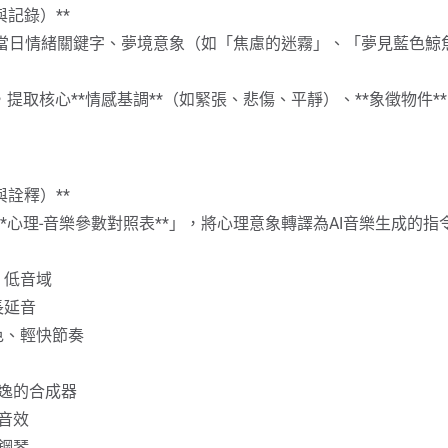
積極想像」**
與記錄）**
音記錄當日情緒關鍵字、夢境意象（如「焦慮的迷霧」、「夢見藍色
緒（如夢中的「黑暗森林」或對某人的強烈反感）。
發展，**不批判**地觀察它如何變化。
分析，提取核心**情感基調**（如緊張、悲傷、平靜）、**象徵物件
話」：問它「你想告訴我什麼？」「你為何出現在我生命中？」
直接交流，理解內在衝突的隱喻。
與詮釋）**
理地圖」**
「**心理-音樂參數對照表**」，將心理意象轉譯為AI音樂生成的指
性 vs 感性、討好他人 vs 堅持己見）。
、低音域
的工程師」與「自由藝術家」），用圖畫或隱喻描述兩者。
長延音
需求是什麼？**（例如：皆渴望「創造有價值的事物」）
色、輕快節奏
找到統合對立面的更高視角。
飄逸的合成器
音效
過渡儀式」**
鋼琴