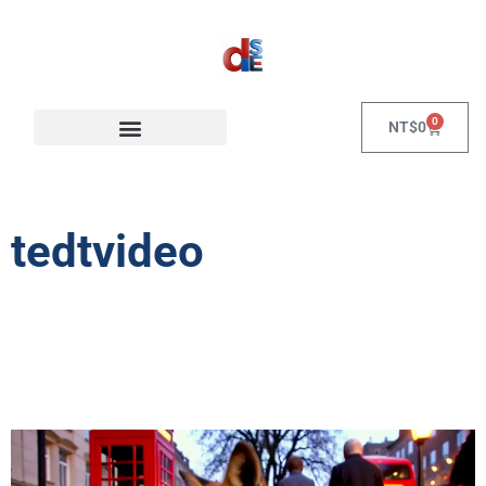
0
NT$
0
tedtvideo
視
訊