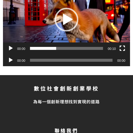
播
放
器
00:00
00:10
音
00:00
00:00
訊
播
放
器
數位社會創新創業學校
為每一個創新理想找到實現的道路
聯絡我們