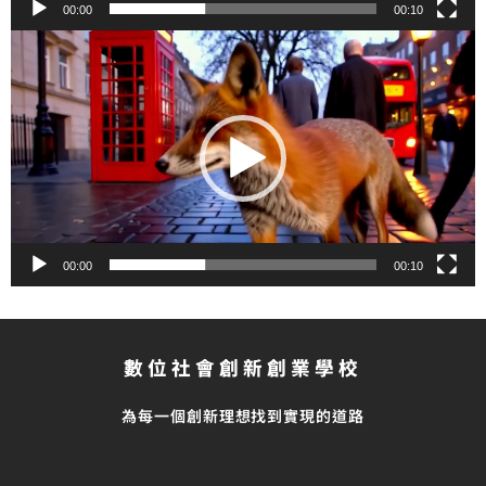
00:00
00:10
視
訊
播
放
器
00:00
00:10
數位社會創新創業學校
為每一個創新理想找到實現的道路