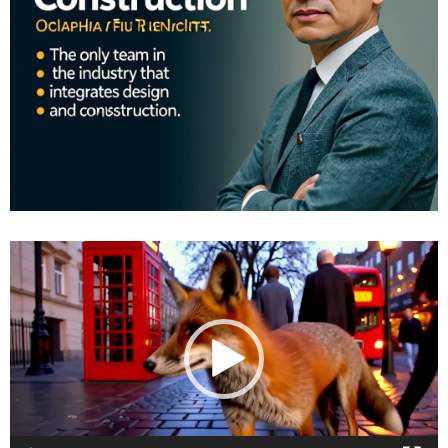
視
訊
播
放
器