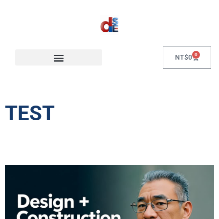
0
NT$
0
TEST